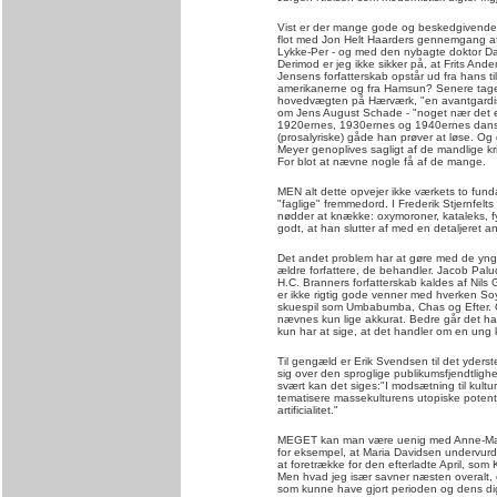
Vist er der mange gode og beskedgivende ar
flot med Jon Helt Haarders gennemgang af
Lykke-Per - og med den nybagte doktor Da
Derimod er jeg ikke sikker på, at Frits And
Jensens forfatterskab opstår ud fra hans ti
amerikanerne og fra Hamsun? Senere tage
hovedvægten på Hærværk, "en avantgardis
om Jens August Schade - "noget nær det e
1920ernes, 1930ernes og 1940ernes danske l
(prosalyriske) gåde han prøver at løse. Og
Meyer genoplives sagligt af de mandlige kr
For blot at nævne nogle få af de mange.
MEN alt dette opvejer ikke værkets to fun
"faglige" fremmedord. I Frederik Stjernfelts
nødder at knække: oxymoroner, kataleks, fy
godt, at han slutter af med en detaljeret 
Det andet problem har at gøre med de yngre 
ældre forfattere, de behandler. Jacob Pal
H.C. Branners forfatterskab kaldes af Nils
er ikke rigtig gode venner med hverken Soy
skuespil som Umbabumba, Chas og Efter. O
nævnes kun lige akkurat. Bedre går det h
kun har at sige, at det handler om en ung 
Til gengæld er Erik Svendsen til det yders
sig over den sproglige publikumsfjendtlig
svært kan det siges:"I modsætning til kultur
tematisere massekulturens utopiske potenti
artificialitet."
MEGET kan man være uenig med Anne-Mari
for eksempel, at Maria Davidsen undervurd
at foretrække for den efterladte April, so
Men hvad jeg især savner næsten overalt, e
som kunne have gjort perioden og dens digt