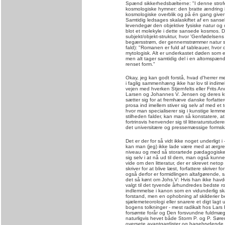
Spænd sikkerhedsbælterne: "I denne strof
kosmologiske hymner: den bratte ændring i sk
kosmologiske overblik og på én gang giver 
Samtidig ledsages skalaskiftet af en sanse
levendegør den objektive fysiske natur og 
blot et molekyle i dette sansede kosmos. D
subjekt/objekt-struktur, hvor 'Genfødelsen
begærsstrøm, der gennemstrømmer natur s
fald): "Romanen er fuld af tableauer, hvor d
mytologisk. Alt er underkastet døden som e
men alt tager samtidig del i en altomspænd
renset form."
Okay, jeg kan godt forstå, hvad d'herrer m
i faglig sammenhæng ikke har lov til indimell
vejen med hverken Stjernfelts eller Frits 
Larsen og Johannes V. Jensen og deres kuns
sætter sig for at fremhæve danske forfatte
prosa ind imellem stiver sig selv af med et 
hvor man specialiserer sig i kunstige lemm
stilheden falder, kan man så konstatere, a
fortrinsvis henvender sig til litteraturstu
det universitære og pressemæssige formskæ
Det er der for så vidt ikke noget underligt i 
kan man (jeg) ikke lade være med at ærgre 
niveau og med så storartede pædagogiske h
sig selv i at nå ud til dem, man også kunne
vide om den litteratur, der er skrevet netop
skriver for at blive læst, forfattere skriver fo
også derfor er formidlingen altafgørende, s
det så kønt om Johs.V: Hvis han ikke havde
valgt til det tyvende århundredes bedste
indlemmelse i kanon som en vidunderlig ska
forstand, men en ophobning af skilderier be
sjælemeteorologi eller snarere et digt lagt
bogens tolkninger - mest radikalt hos Lar
forsømte forår og Den forsvundne fuldmæg
naturligvis hevet både Storm P. og P. Søre
oversete avantgardister og banebrydende 