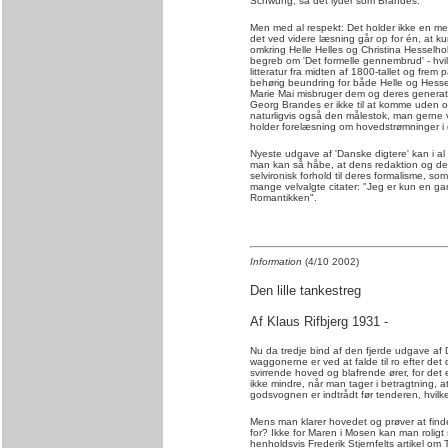
Schwung, så det lyder som Brandes.
Men med al respekt: Det holder ikke en me
det ved videre læsning går op for én, at k
omkring Helle Helles og Christina Hesselho
begreb om 'Det formelle gennembrud' - hvil
litteratur fra midten af 1800-tallet og fre
behørig beundring for både Helle og Hesse
Marie Mai misbruger dem og deres generatio
Georg Brandes er ikke til at komme uden om
naturligvis også den målestok, man gerne 
holder forelæsning om hovedstrømninger i d
Nyeste udgave af 'Danske digtere' kan i 
man kan så håbe, at dens redaktion og de me
selvironisk forhold til deres formalisme, s
mange velvalgte citater: "Jeg er kun en ga
Romantikken".
Information
(4/10 2002)
Den lille tankestreg
Af Klaus Rifbjerg 1931 -
Nu da tredje bind af den fjerde udgave af 
waggonerne er ved at falde til ro efter de
svirrende hoved og blafrende ører, for det e
ikke mindre, når man tager i betragtning, a
godsvognen er indtrådt før tenderen, hvilket 
Mens man klarer hovedet og prøver at find
for? Ikke for Maren i Mosen kan man roligt s
henholdsvis Frederik Stjernfelts artikel 