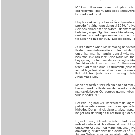
HVIS man ikke kender ordet eksplicit - eller 
det forsømte i det nu afsluttede værk Dansk
bind udsendt sidst.
Eksplicit dukker op i ikke så få af førstebi
periode fra århundredskiftet til 1940, fra 
Selboes artikel om den sidste - der mere ha
hele tre gange. Og i Pia Juuls ikke ubet
om hendes erindringsromaner læse, at hun 
for at kunne tale rent ud." Explicit elskov -
At redaktøren Anne-Marie Mai og hendes 
fleste universitetsansatte - nu har ført den 
ende, kan man kun ønske dem til lykke med
hvis man ikke kan rose Anne-Marie Mai for an
begejstring for hendes store oversigtsarti
åndshistoriske kompas rundt - fra livsanskuel
teater- og radiodrama. Et glimrende opsam
ved at tage brødet ud af munden på sine skr
Bukdahls begejstring for den avantgardist
Anne-Marie Mai.
Mens det altså er helt på sin plads at rose
horisont end de fleste - er det svært at for
manuskriptlæser. Og dermed nærmer vi os 
virkeligheden til?
Det kan - og skal vel - læses som de yngre li
publikum, interesseret, men uden specielle
lykkedes.Det terminologiske analyse-appara
meget kan det bruges til i et folkeligt værk
Og det er meget karakteristisk, at forfatter
redaktionelle opskrift - allierer sig med bi
om Jakob Knudsen og Martin Andersen Nexø
anvendelig er der enkelte eksempler på. E
Jørgen Nielsen som modernistisk digter frigj