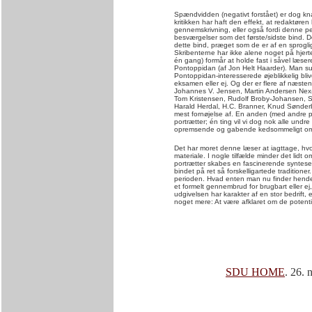
Spændvidden (negativt forstået) er dog kna
kritikken har haft den effekt, at redaktøre
gennemskrivning, eller også fordi denne p
besværgelser som det første/sidste bind. De
dette bind, præget som de er af en sprogli
Skribenterne har ikke alene noget på hjerte
én gang) formår at holde fast i såvel læser
Pontoppidan (af Jon Helt Haarder). Man suge
Pontoppidan-interesserede øjeblikkelig bl
eksamen eller ej. Og der er flere af næst
Johannes V. Jensen, Martin Andersen Nexø
Tom Kristensen, Rudolf Broby-Johansen, S
Harald Herdal, H.C. Branner, Knud Sønder
mest fornøjelse af. En anden (med andre 
portrætter; én ting vil vi dog nok alle undre
opremsende og gabende kedsommeligt om e
Det har moret denne læser at iagttage, hvor 
materiale. I nogle tilfælde minder det li
portrætter skabes en fascinerende syntese
bindet på ret så forskelligartede tradition
perioden. Hvad enten man nu finder hendes
et formelt gennembrud for brugbart eller ej,
udgivelsen har karakter af en stor bedrift,
noget mere: At være afklaret om de potent
SDU HOME
. 26.