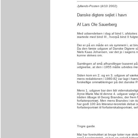
Jyllands-Posten
(4/10 2002)
Danske digtere sejlet i havn
Af Lars Ole Sauerberg
Med udsendelsen i dag af bind I, afslutte
startede med bind III , hvorpå bind II fulgte
Der er på en måde en vis symmetri i, at bin
Da den første udgave af Danske Digtere så
Niels Kaas Johansen, var det jo i sagens n
kunne skrives om.
Samlingen af små afhandlinger baseret på in
udgivelse, at den i 1955 måtte udvides me
Siden kom en 2. og en 3. udgave af værket
mens redaktionen i 1980-82 var lagt i hæ
forskellige ommøbleringer på det danske P
Mens 1. udgave bar den lidt videnskabeligt
Anne-Marie Mai til denne 4. udgave valgt ord
tråden tilbage til Georg Brandes, der fr
forfatterportræt. Men mens Brandes i sin 
har godt 100 års litteratur-teoretisk debat
forfatterportræt til forfatterskabsportræt,
Yngre garde
Mai har foretrukket at bruge lutter nye skri
også karakteristisk, at kun en enkelt bidr