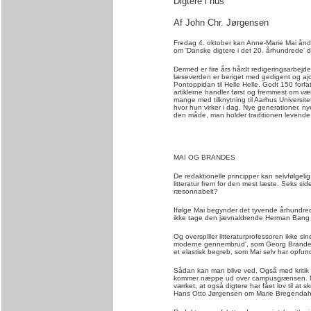
Digtere i hus
Af John Chr. Jørgensen
Fredag 4. oktober kan Anne-Marie Mai ånde 
om 'Danske digtere i det 20. århundrede' d
Dermed er fire års hårdt redigeringsarbejde
læseverden er beriget med gedigent og aj
Pontoppidan til Helle Helle. Godt 150 forfatt
artiklerne handler først og fremmest om værk
mange med tilknytning til Aarhus Universit
hvor hun virker i dag. Nye generationer, ny
den måde, man holder traditionen levende
MAI OG BRANDES
De redaktionelle principper kan selvfølgeli
litteratur frem for den mest læste. Seks si
ræsonnabelt?
Ifølge Mai begynder det tyvende århundred
ikke tage den jævnaldrende Herman Bang
Og overspiller litteraturprofessoren ikke sine
moderne gennembrud', som Georg Brandes i
et elastisk begreb, som Mai selv har opfund
Sådan kan man blive ved. Også med kritik a
kommer næppe ud over campusgrænsen. Men d
værket, at også digtere har fået lov til at
Hans Otto Jørgensen om Marie Bregendah