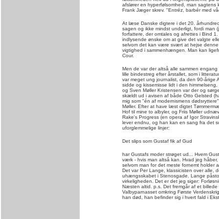
afslører en hyperfølsomhed, man sagten
Frank Jæger skrev. "Entréz, barbér med v
At læse Danske digtere i det 20. århundrede
sagen og ikke mindst underligt, fordi ma
forfattere, der omtales og afrettes i Bind 1
indlysende ønske om at give det valgte elle
selvom det kan være svært at hejse denn
vigtighed i sammenhængen. Man kan ligefr
Cour.
Men de var der altså alle sammen engang
lille bindestreg efter årstallet, som i litt
var meget ung journalist, da den 90-årig
sidde og kissemisse lidt i den himmelseng
og Sven Møller Kristensen var der og sørged
skældt ud i avisen af både Otto Gelsted (ha
mig som "én af modernismens dødsryttere" 
Møller. Efter at have læst digtet Tømmerm
Hof til mine to albyler, og Friis Møller udn
Rake's Progress (en opera af Igor Stravinsk
lever endnu, og han kan en sang fra det sur
uforglemmelige linjer:
Det slips som Gustaf fik af Gud
har Gustafs moder strøget ud... Hvem Gusta
værk - hvis man altså kan. Hvad jeg håber
selvom man for det meste fornemt holder an
Det var Per Lange, klassicisten over alle, 
uhængsskabet i Stenosgade. Lange påstod, a
virkeligheden. Det er det jeg siger: Forløsn
Næsten altid. p.s. Det fremgår af et billed
Valbyparnasset omkring Første Verdenskri
han død, han befinder sig i hvert fald i E