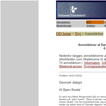
Introduktion
NYT
D
Medvirkende
Artikler
B
DD home
>
Nyt
> Anmeldelser
Anmeldelser af Dan
4
Nedenfor lægges anmeldelserne af
efterhånden som tilladelserne til a
Til anmeldelsen i:
Information
,
Jyl
Weekend-avisen
,
Gymnasieskole
Politiken
(5/10 2002)
Danmark dejligst
Af Bjørn Bredal
Et sted hos Marie Bregendahl går en dreng 
tænker på, lyder svaret: "Naar a tænker, 
citerer stedet i sin fint portrætterende (og
tredje og sidste bind af 'Danske digtere i 