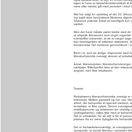
siges at have et førstehåndskendskab til 
mere eller mindre gift med perioden i bind II
Mai har valgt en opdeling af det 20. årh
har kaldt dem henholdsvis Moderne digtnin
Sådanne præcise årstal vil naturligvis kun
værket.
Men det have måske været bedre med de lidt
at afspejle litteraturen som noget organis
overskrifter indvende, at de er meget vage
kan berettigelsen af etiketten diskuteres. 
benævnelse Det moderne gennembrud i 187
Bind I er, som de øvrige, disponeret med for
litteraturhistorisk oversigt skrevet af reda
årstal, litteraturpriser, litteraturhenvisninge
værktøjer. Billedstoffet lider af den irrite
angivet, men ikke lokaliteten.
Teatret
Redaktørens litteraturhistoriske oversigt er
interesser, Mellem gammelt og nyt, osv. De
afsnit, der behandler et specielt medium, 
tematiske, er ikke oplyst. Denne oversigtsd
velafbalanceret og velskrevet (en uheldig s
undtagelserne), nøjes ikke med at behandle 
Det er udmærket, for så vidt vi får et pano
pladsen fra en mere dybtgående behandlin
Det er bemærkelsesværdigt, at oversigtsart
synspunkt, at dansk litteratur i perioden 