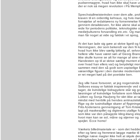
pudsenmagere, hvad han ikke skal have uta
der er nok så megen revolution i På Memph
Sprechstallmeisterinden over dem alle, pro
kraven til en ordentlig kehraus, og hvis
fornøjelse af redaktørens ny fornemmelse for
gennem detailskoven, for ikke alene skal a
rede for periodens politiske, teknologiske 
mediekulturens forvandling etc.etc. Og man 
man får noget at vide og faktisk i et spro
At det kan lade sig gøre at skrive ligetil o
Henningsen, der som bekendt var den fri k
hvad hun ikke blev særlig lykkelig af, selv
hellere ville have været søn af Georg Bran
ikke skulle kunne se alt for mange af sine 
Handesten op til at skrive særligt muntert e
over hvad han ellers var) og betydeligt 
sammen med den så godt som uspiselige 
væsentlige figurer i den danske modernisme
er ret meget kød på det poetiske ben.
Jeg ville have forsvoret, at jeg nogensind
Selboes essay er faktisk inspirerende ved 
taget, de kvindelige bidragydere står sig 
læsninger af kvindelige forfattere som Mar
Lütken og Sonja Hauberg for slet ikke at tal
mindst med henblik på hendes antinazistiske
Rige og de tusindtallige skarer af flygtnin
Frits Andersens gennemgang af Tom Kristen
lagt på maskespillet og digterens utallige 
som ikke var den påtagede kling-klang ek
hvori man kan se sol, måne og stjerner og
spejlet. Ecce homo!
Værkets billedmateriale er - som det hedder
efter og først og fremmest lægge mærke t
kraftige næve magter ikke helt at skjule d
følsomheden helt ud i fingerspidserne på d