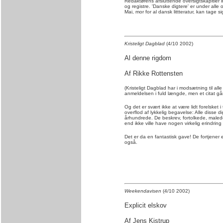
Redaktørens afsluttende oversigtskapitler i
og registre. 'Danske digtere' er under all
Mai, mor for al dansk littteratur, kan tage
Kristeligt Dagblad
(4/10 2002)
Al denne rigdom
Af Rikke Rottensten
(Kristeligt Dagblad har i modsætning til all
anmeldelsen i fuld længde, men et citat går
Og det er svært ikke at være lidt forelsket 
overflod af lykkelig begavelse: Alle disse 
århundrede. De beskrev, fortolkede, malede d
end ikke ville have nogen virkelig erindrin
Det er da en fantastisk gave! De fortjener e
også.
Weekendavisen
(4/10 2002)
Explicit elskov
Af Jens Kistrup