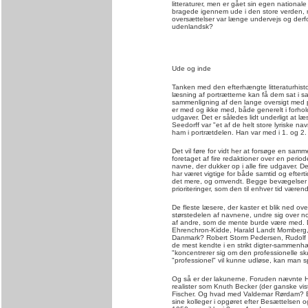
litteraturer, men er gået sin egen national
bragede igennem ude i den store verden, m
oversættelser var længe undervejs og der
udenlandsk?
Ude og inde
Tanken med den efterhængte litteraturhistor
læsning af portrætterne kan få dem sat i 
sammenligning af den lange oversigt med po
er med og ikke med, både generelt i forhold til
udgaver. Det er således lidt underligt at læs
Seedorff var "et af de helt store lyriske na
ham i portrætdelen. Han var med i 1. og 2.
Det vil føre for vidt her at forsøge en sam
foretaget af fire redaktioner over en periode
navne, der dukker op i alle fire udgaver. 
har været vigtige for både samtid og eftert
det mere, og omvendt. Begge bevægelser v
prioriteringer, som den til enhver tid væren
De fleste læsere, der kaster et blik ned ov
størstedelen af navnene, undre sig over nog
af andre, som de mente burde være med. Det
Ehrenchron-Kidde, Harald Landt Momberg,
Danmark? Robert Storm Pedersen, Rudolf
de mest kendte i en strikt digter-sammenhæ
"koncentrerer sig om den professionelle skø
"professionel" vil kunne udløse, kan man
Og så er der lakunerne. Foruden nævnte 
realister som Knuth Becker (der ganske vist 
Fischer. Og hvad med Valdemar Rørdam? En 
sine kolleger i opgøret efter Besættelsen o