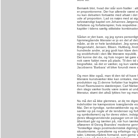
Bemærk blot, hvad der står som fratiler : al
er proportionerne. Der har allerede været
nu kan debatten fortsætte med afsæt i det
ude af proportion. Lad os nøjes med at sige
selvstændigt kapitel om Johannes Jørgense
forfattere og forfatterspirer, hvis respektiv
kapitler i tidens særlig stilistiske kombinati
Sådan er det bare, og jeg synes personligt 
hjemmegående litterater er jo en del af det
måde, at de er hele landskabet. Jeg synes,
Bregendahl, Jensen, Blixen, Hultberg, And
hundrede andre, at jeg godt kan klare den l
og snobforhold i den lille litterære republ
Det kunne det da, og hvis nogen tør gøre et
nok være faldet mere på plads. Til den tid
biografiske, så det er værker, og kun værk
Jacobsens 'Barbara' vil blive forundt mer
Og mon ikke også, man til den tid vil have f
litterære kunstværker ikke kan omtales, med
produktion og 2) denne forfatter har legitim
Knud Rasmussens slæderejser, Carl Nielsen
den slags værker burde være svære at und
litteratur, skønt det altså lykkes her og ma
Nu må det så ikke glemmes, at de tre digr
indeholder tre kæmpestore tværgående essa
Mai. Det er kyndige, tankevækkende og stæ
samler op på nogle af de tendenser og forf
og symbolismen) og for deres viden, indsigt
deres tilbagevendende passager om et Uide
åbenbart går og tænker på, når hun tænke
afløseren til Georg Brandes' moderne genne
"forskellige slags postmodernistisk digtnin
situationisme, nyrealisme og erfarings- og b
taler, Litteraturrådets formand, som gerne v