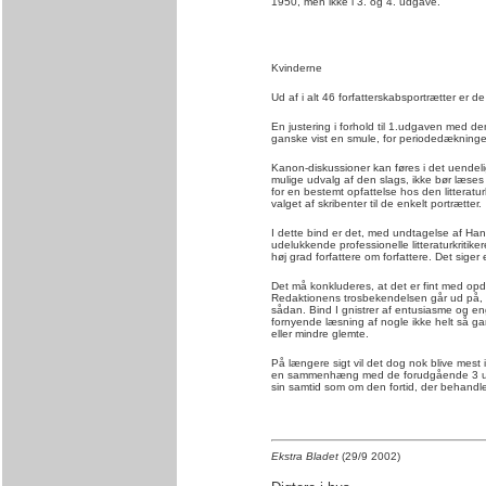
1950, men ikke i 3. og 4. udgave.
Kvinderne
Ud af i alt 46 forfatterskabsportrætter er de
En justering i forhold til 1.udgaven med den
ganske vist en smule, for periodedækningen 
Kanon-diskussioner kan føres i det uendelig
mulige udvalg af den slags, ikke bør læs
for en bestemt opfattelse hos den litteratu
valget af skribenter til de enkelt portrætter.
I dette bind er det, med undtagelse af Han
udelukkende professionelle litteraturkritikere 
høj grad forfattere om forfattere. Det sige
Det må konkluderes, at det er fint med opdat
Redaktionens trosbekendelsen går ud på, a
sådan. Bind I gnistrer af entusiasme og eng
fornyende læsning af nogle ikke helt så g
eller mindre glemte.
På længere sigt vil det dog nok blive mest 
en sammenhæng med de forudgående 3 udga
sin samtid som om den fortid, der behandl
Ekstra Bladet
(29/9 2002)